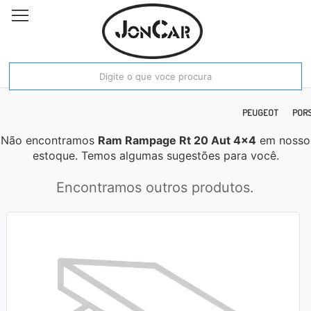
E RAM
FIAT
FORD
HONDA
HYUNDAI
JAC
JEEP
KIA MOTORS
PEUGEOT
POR
Não encontramos
Ram Rampage Rt 20 Aut 4x4
em nosso
estoque. Temos algumas sugestões para você.
Encontramos outros produtos.