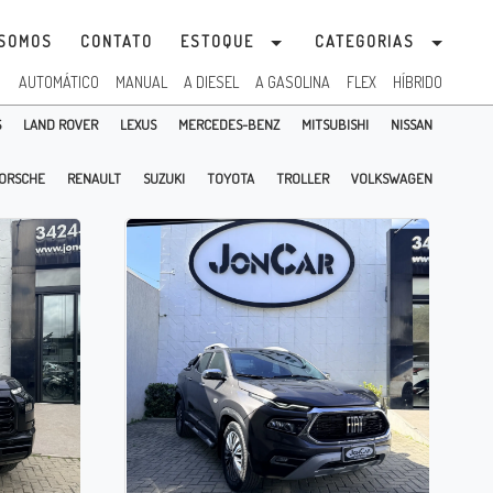
SOMOS
CONTATO
ESTOQUE
CATEGORIAS
:
AUTOMÁTICO
MANUAL
A DIESEL
A GASOLINA
FLEX
HÍBRIDO
S
LAND ROVER
LEXUS
MERCEDES-BENZ
MITSUBISHI
NISSAN
ORSCHE
RENAULT
SUZUKI
TOYOTA
TROLLER
VOLKSWAGEN