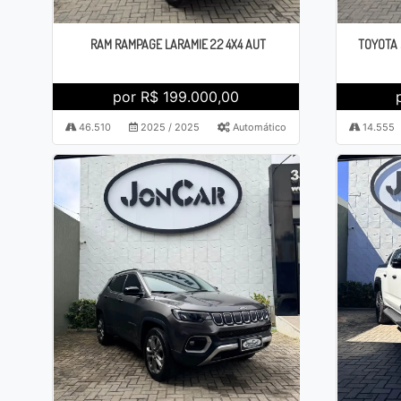
RAM RAMPAGE LARAMIE 2.2 4X4 AUT
TOYOTA 
por R$ 199.000,00
46.510
2025 / 2025
Automático
14.555