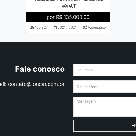
4X4 AUT
por R$ 135.000,00
100.227
2021 / 2021
Automático
Fale conosco
ail: contato@joncar.com.br
E