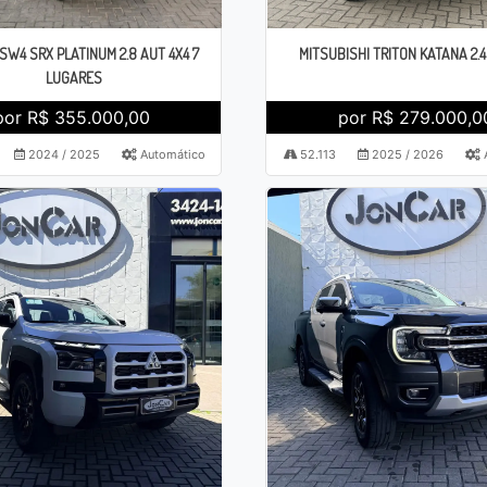
SW4 SRX PLATINUM 2.8 AUT 4X4 7
MITSUBISHI TRITON KATANA 2.4
LUGARES
por R$ 355.000,00
por R$ 279.000,0
2024 / 2025
Automático
52.113
2025 / 2026
A