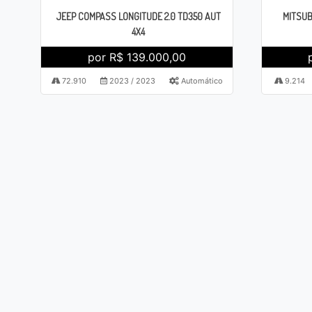
JEEP COMPASS LONGITUDE 2.0 TD350 AUT
MITSUB
4X4
por R$ 139.000,00
72.910
2023 / 2023
Automático
9.214