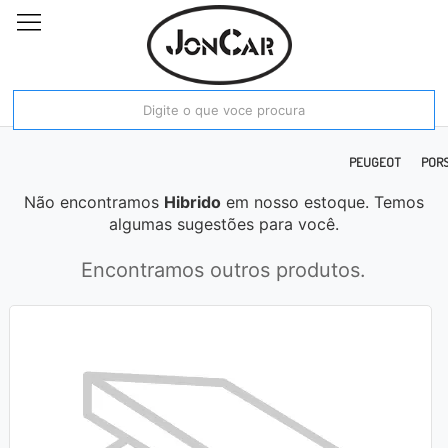
E RAM
FIAT
FORD
HONDA
HYUNDAI
JAC
JEEP
KIA MOTORS
PEUGEOT
POR
Não encontramos
Hibrido
em nosso estoque. Temos
algumas sugestões para você.
Encontramos outros produtos.