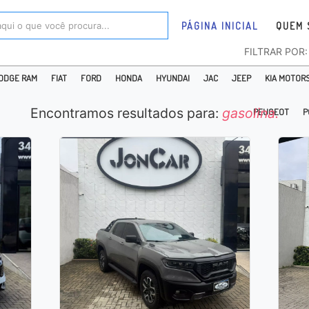
PÁGINA INICIAL
QUEM 
FILTRAR POR
ODGE RAM
FIAT
FORD
HONDA
HYUNDAI
JAC
JEEP
KIA MOTOR
Encontramos resultados para:
gasolina.
PEUGEOT
P