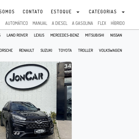
SOMOS
CONTATO
ESTOQUE
CATEGORIAS
:
AUTOMÁTICO
MANUAL
A DIESEL
A GASOLINA
FLEX
HÍBRIDO
S
LAND ROVER
LEXUS
MERCEDES-BENZ
MITSUBISHI
NISSAN
ORSCHE
RENAULT
SUZUKI
TOYOTA
TROLLER
VOLKSWAGEN