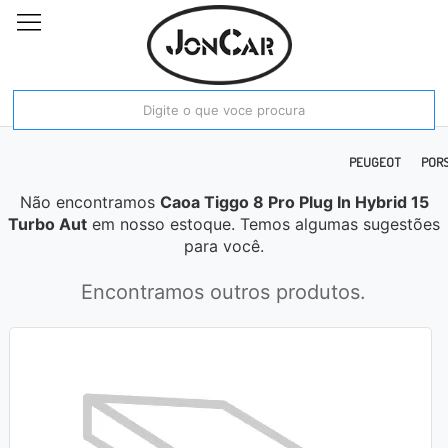
E RAM
FIAT
FORD
HONDA
HYUNDAI
JAC
JEEP
KIA MOTORS
PEUGEOT
POR
Não encontramos
Caoa Tiggo 8 Pro Plug In Hybrid 15
Turbo Aut
em nosso estoque. Temos algumas sugestões
para você.
Encontramos outros produtos.