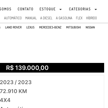
SOMOS
CONTATO
ESTOQUE
CATEGORIAS
:
AUTOMÁTICO
MANUAL
A DIESEL
A GASOLINA
FLEX
HÍBRIDO
S
LAND ROVER
LEXUS
MERCEDES-BENZ
MITSUBISHI
NISSAN
ORSCHE
RENAULT
SUZUKI
TOYOTA
TROLLER
VOLKSWAGEN
R$ 139.000,00
2023 / 2023
72.910 KM
4X4