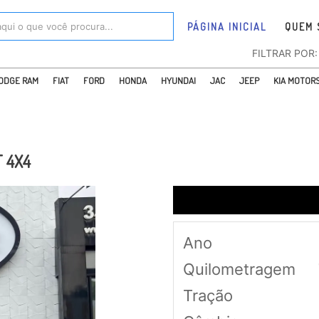
PÁGINA INICIAL
QUEM 
FILTRAR POR
ODGE RAM
FIAT
FORD
HONDA
HYUNDAI
JAC
JEEP
KIA MOTOR
PEUGEOT
P
 4X4
Ano
Quilometragem
Tração