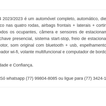
2023/2023 é um automóvel completo, automático, die
sco nas quatro rodas, airbags frontais + laterais + corti
dos os ocupantes, câmera e sensores de estacionament
, chave presencial, sistema start-stop, freio de estac
tor, som original com bluetooth + usb, espelhament
eador wi-fi, volante multifuncional e computador de bordo
idade e Confiança.
Só whatsapp (77) 99804-8085 ou ligue para (77) 3424-