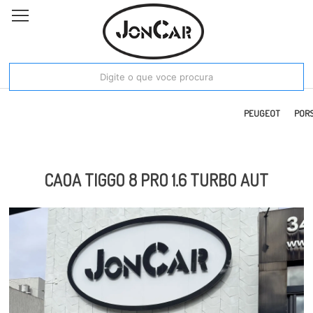
E RAM
FIAT
FORD
HONDA
HYUNDAI
JAC
JEEP
KIA MOTORS
PEUGEOT
POR
CAOA TIGGO 8 PRO 1.6 TURBO AUT