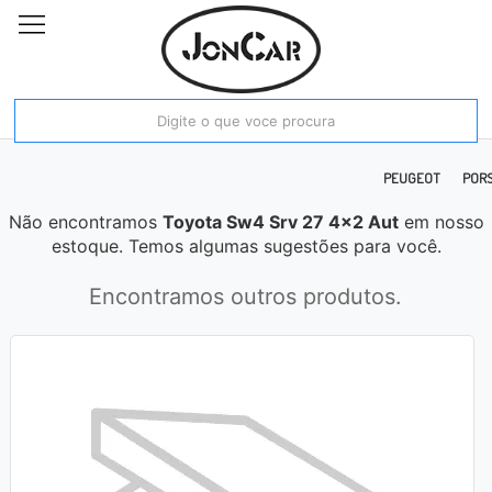
E RAM
FIAT
FORD
HONDA
HYUNDAI
JAC
JEEP
KIA MOTORS
PEUGEOT
POR
Não encontramos
Toyota Sw4 Srv 27 4x2 Aut
em nosso
estoque. Temos algumas sugestões para você.
Encontramos outros produtos.