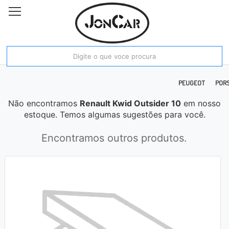
E RAM
FIAT
FORD
HONDA
HYUNDAI
JAC
JEEP
KIA MOTORS
PEUGEOT
POR
Não encontramos
Renault Kwid Outsider 10
em nosso
estoque. Temos algumas sugestões para você.
Encontramos outros produtos.