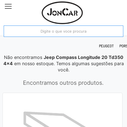
E RAM
FIAT
FORD
HONDA
HYUNDAI
JAC
JEEP
KIA MOTORS
PEUGEOT
POR
Não encontramos
Jeep Compass Longitude 20 Td350
4x4
em nosso estoque. Temos algumas sugestões para
você.
Encontramos outros produtos.