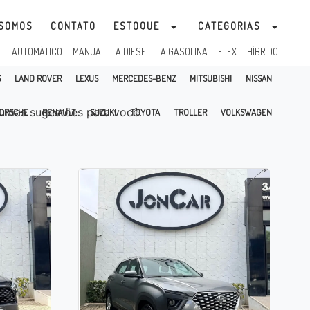
SOMOS
CONTATO
ESTOQUE
CATEGORIAS
:
AUTOMÁTICO
MANUAL
A DIESEL
A GASOLINA
FLEX
HÍBRIDO
S
LAND ROVER
LEXUS
MERCEDES-BENZ
MITSUBISHI
NISSAN
umas sugestões para você.
ORSCHE
RENAULT
SUZUKI
TOYOTA
TROLLER
VOLKSWAGEN