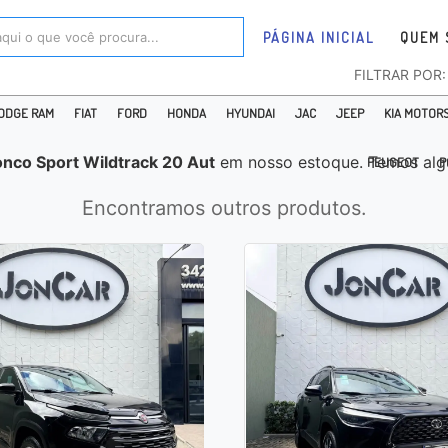
PÁGINA INICIAL
QUEM 
FILTRAR POR
ODGE RAM
FIAT
FORD
HONDA
HYUNDAI
JAC
JEEP
KIA MOTOR
onco Sport Wildtrack 20 Aut
em nosso estoque. Temos alg
PEUGEOT
P
Encontramos outros produtos.