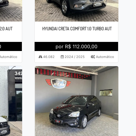
2.0 AUT
HYUNDAI CRETA COMFORT 1.0 TURBO AUT
0
por R$ 112.000,00
Automático
46.082
2024 / 2025
Automático