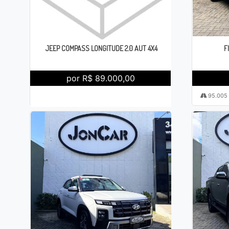
JEEP COMPASS LONGITUDE 2.0 AUT 4X4
F
por R$ 89.000,00
157.714
2017 / 2018
Automático
95.005