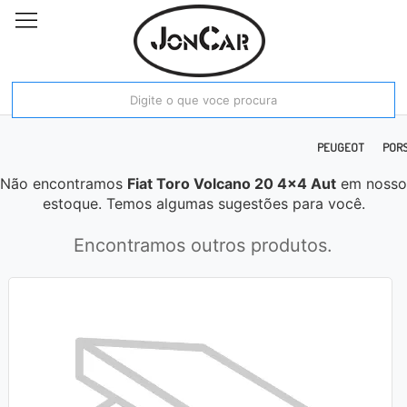
E RAM
FIAT
FORD
HONDA
HYUNDAI
JAC
JEEP
KIA MOTORS
PEUGEOT
POR
Não encontramos
Fiat Toro Volcano 20 4x4 Aut
em nosso
estoque. Temos algumas sugestões para você.
Encontramos outros produtos.