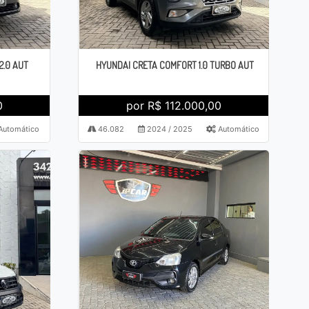
2.0 AUT
HYUNDAI CRETA COMFORT 1.0 TURBO AUT
0
por R$ 112.000,00
Automático
46.082
2024 / 2025
Automático