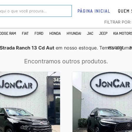
PÁGINA INICIAL
QUEM 
FILTRAR POR
ODGE RAM
FIAT
FORD
HONDA
HYUNDAI
JAC
JEEP
KIA MOTOR
 Strada Ranch 13 Cd Aut
em nosso estoque. Temos algumas
PEUGEOT
P
Encontramos outros produtos.