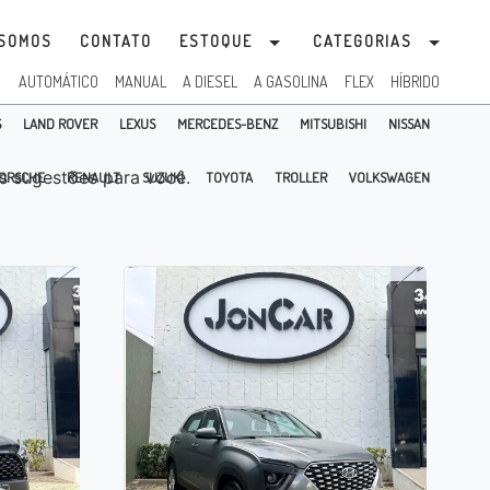
SOMOS
CONTATO
ESTOQUE
CATEGORIAS
:
AUTOMÁTICO
MANUAL
A DIESEL
A GASOLINA
FLEX
HÍBRIDO
S
LAND ROVER
LEXUS
MERCEDES-BENZ
MITSUBISHI
NISSAN
 sugestões para você.
ORSCHE
RENAULT
SUZUKI
TOYOTA
TROLLER
VOLKSWAGEN