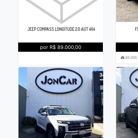
JEEP COMPASS LONGITUDE 2.0 AUT 4X4
F
por R$ 89.000,00
157.714
2017 / 2018
Automático
95.005