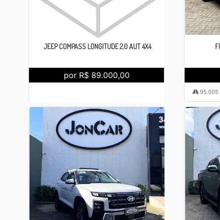
JEEP COMPASS LONGITUDE 2.0 AUT 4X4
F
por R$ 89.000,00
157.714
2017 / 2018
Automático
95.005