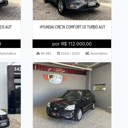
2.0 AUT
HYUNDAI CRETA COMFORT 1.0 TURBO AUT
0
por R$ 112.000,00
Automático
46.082
2024 / 2025
Automático