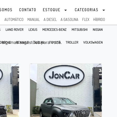
SOMOS
CONTATO
ESTOQUE
CATEGORIAS
:
AUTOMÁTICO
MANUAL
A DIESEL
A GASOLINA
FLEX
HÍBRIDO
S
LAND ROVER
LEXUS
MERCEDES-BENZ
MITSUBISHI
NISSAN
 algumas sugestões para você.
ORSCHE
RENAULT
SUZUKI
TOYOTA
TROLLER
VOLKSWAGEN