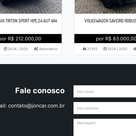
HI TRITON SPORT HPE 2.4 AUT 4X4
VOLKSWAGEN SAVEIRO ROBUST
por R$ 212.000,00
por R$ 83.000,0
2024 / 2025
Automático
27.912
2024 / 2025
Fale conosco
ail: contato@joncar.com.br