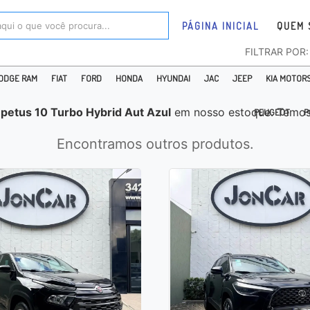
PÁGINA INICIAL
QUEM 
FILTRAR POR
ODGE RAM
FIAT
FORD
HONDA
HYUNDAI
JAC
JEEP
KIA MOTOR
mpetus 10 Turbo Hybrid Aut Azul
em nosso estoque. Temos
PEUGEOT
P
Encontramos outros produtos.